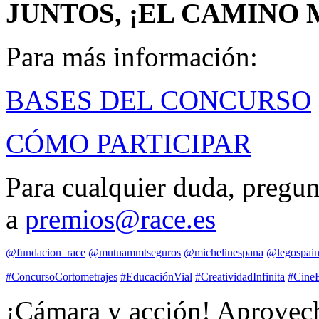
JUNTOS, ¡EL CAMINO
Para más información:
BASES DEL CONCURSO
CÓMO PARTICIPAR
Para cualquier duda, pregu
a
premios@race.es
@fundacion_race
@mutuammtseguros
@michelinespana
@legospain_
#ConcursoCortometrajes
#EducaciónVial
#CreatividadInfinita
#CineE
¡Cámara y acción! Aprovech