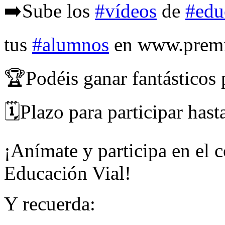
➡️Sube los
#vídeos
de
#edu
tus
#alumnos
en www.premi
🏆Podéis ganar fantásticos
🗓️Plazo para participar hast
¡Anímate y participa en el 
Educación Vial!
Y recuerda: