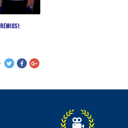
Premios!:
R