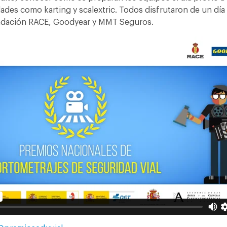
dades como karting y scalextric. Todos disfrutaron de un día
undación RACE, Goodyear y MMT Seguros.