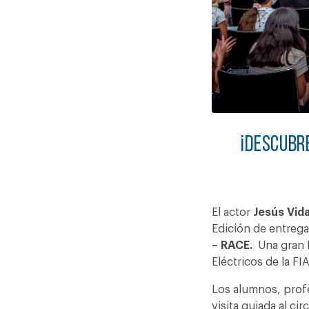
¡Descubr
El actor
Jesús Vida
Edición de entrega
– RACE.
Una gran f
Eléctricos de la FI
Los alumnos, profe
visita guiada al ci