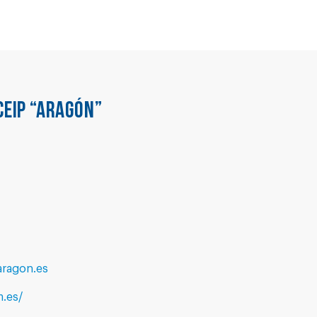
CEIP “ARAGÓN”
ragon.es
.es/