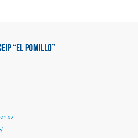
CEIP “EL POMILLO”
on.es
o/