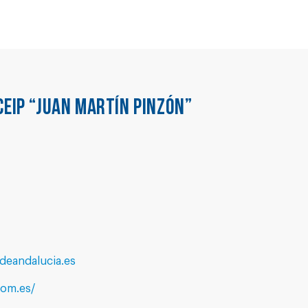
CEIP “JUAN MARTÍN PINZÓN”
eandalucia.es
com.es/