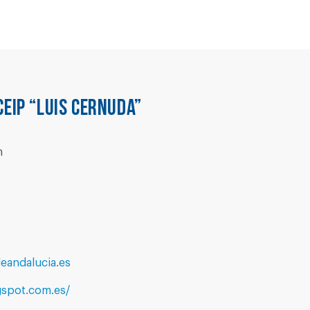
CEIP “LUIS CERNUDA”
n
eandalucia.es
gspot.com.es/