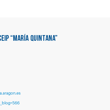
CEIP “MARÍA QUINTANA”
.aragon.es
d_blog=566