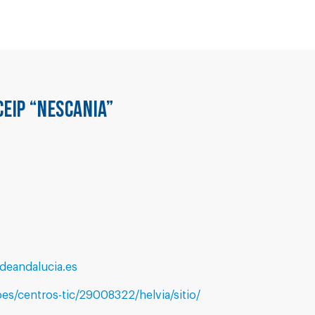
CEIP “NESCANIA”
eandalucia.es
es/centros-tic/29008322/helvia/sitio/