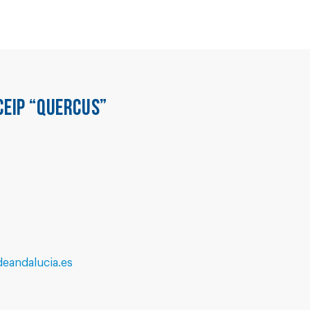
CEIP “QUERCUS”
eandalucia.es