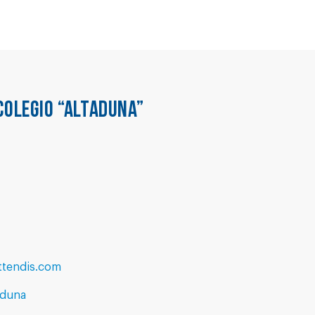
COLEGIO “ALTADUNA”
ttendis.com
aduna