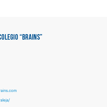
COLEGIO “BRAINS”
rains.com
aleja/