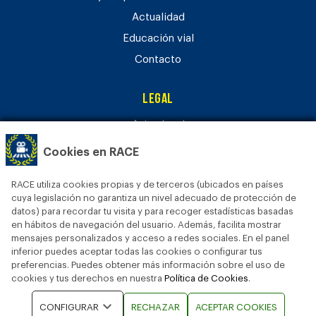
Actualidad
Educación vial
Contacto
Legal
Aviso legal
Política de privacidad
Cookies en RACE
Política de cookies
RACE utiliza cookies propias y de terceros (ubicados en países
Bases legales
cuya legislación no garantiza un nivel adecuado de protección de
datos) para recordar tu visita y para recoger estadísticas basadas
en hábitos de navegación del usuario. Además, facilita mostrar
mensajes personalizados y acceso a redes sociales. En el panel
inferior puedes aceptar todas las cookies o configurar tus
preferencias. Puedes obtener más información sobre el uso de
cookies y tus derechos en nuestra
Política de Cookies
.
© 2024 FUNDACIÓN RACE • Todos los derechos reservados
CONFIGURAR
RECHAZAR
ACEPTAR COOKIES