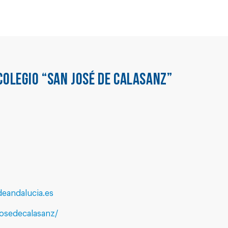
COLEGIO “SAN JOSÉ DE CALASANZ”
eandalucia.es
josedecalasanz/