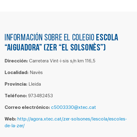
Información sobre el colegio
ESCOLA
“AIGUADORA” (ZER “EL SOLSONÈS”)
Dirección:
Carretera Vint-i-sis s/n km 116,5
Localidad:
Navès
Provincia:
Lleida
Teléfono:
973482453
Correo electrónico:
c5003330@xtec.cat
Web:
http://agora.xtec.cat/zer-solsones/lescola/escoles-
de-la-zer/