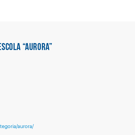
ESCOLA “AURORA”
ategoria/aurora/