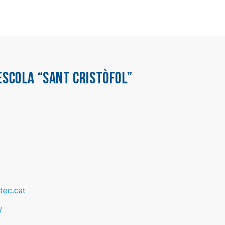
ESCOLA “SANT CRISTÒFOL”
tec.cat
/