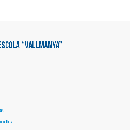
ESCOLA “VALLMANYA”
at
oodle/