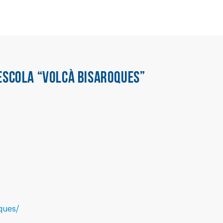
ESCOLA “VOLCÀ BISAROQUES”
ques/