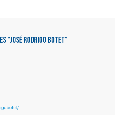
IES “JOSÉ RODRIGO BOTET”
rigobotet/