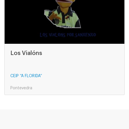
Los Vialóns
CEIP “A FLORIDA”
Pontevedra