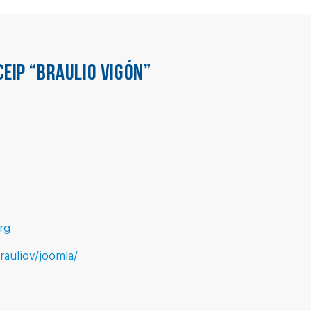
CEIP “BRAULIO VIGÓN”
rg
rauliov/joomla/