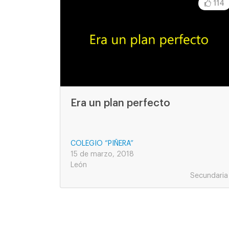
114
Era un plan perfecto
COLEGIO “PIÑERA”
15 de marzo, 2018
León
Secundaria