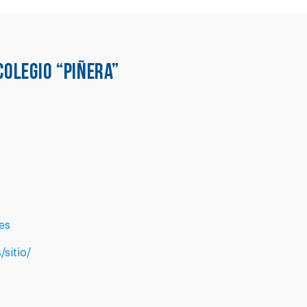
COLEGIO “PIÑERA”
es
/sitio/