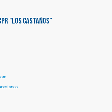
CPR “LOS CASTAÑOS”
com
oscastanos