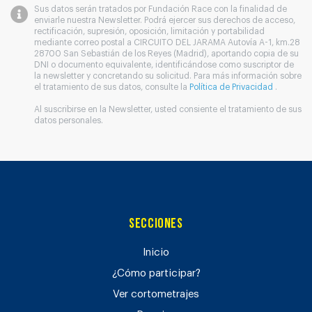
Sus datos serán tratados por Fundación Race con la finalidad de
enviarle nuestra Newsletter. Podrá ejercer sus derechos de acceso,
rectificación, supresión, oposición, limitación y portabilidad
mediante correo postal a CIRCUITO DEL JARAMA Autovía A-1, km.28
28700 San Sebastián de los Reyes (Madrid), aportando copia de su
DNI o documento equivalente, identificándose como suscriptor de
la newsletter y concretando su solicitud. Para más información sobre
el tratamiento de sus datos, consulte la
Política de Privacidad
.
Al suscribirse en la Newsletter, usted consiente el tratamiento de sus
datos personales.
Secciones
Inicio
¿Cómo participar?
Ver cortometrajes